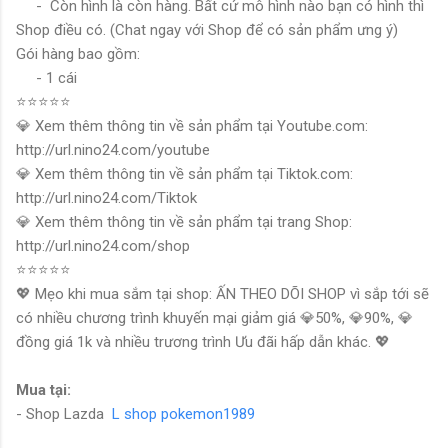
- Còn hình là còn hàng. Bất cứ mô hình nào bạn có hình thì
Shop điều có. (Chat ngay với Shop để có sản phẩm ưng ý)
Gói hàng bao gồm:
- 1 cái
⭐⭐⭐⭐⭐
💎 Xem thêm thông tin về sản phẩm tại Youtube.com:
http://url.nino24.com/youtube
💎 Xem thêm thông tin về sản phẩm tại Tiktok.com:
http://url.nino24.com/Tiktok
💎 Xem thêm thông tin về sản phẩm tại trang Shop:
http://url.nino24.com/shop
⭐⭐⭐⭐⭐
💖 Mẹo khi mua sắm tại shop: ẤN THEO DÕI SHOP vì sắp tới sẽ
có nhiều chương trình khuyến mại giảm giá 💎50%, 💎90%, 💎
đồng giá 1k và nhiều trương trình Ưu đãi hấp dẫn khác. 💖
Mua tại:
- Shop Lazda
L shop pokemon1989