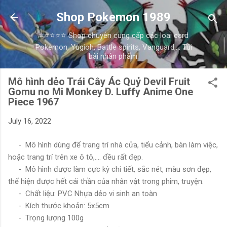
Skip to main content
Shop Pokemon 1989
⭐⭐⭐⭐⭐ Shop chuyên cung cấp các loại card
Pokemon, Yugioh, Battle spirits, Vanguard,... Túi
bài nhân phẩm.
Mô hình dẻo Trái Cây Ác Quỷ Devil Fruit
Gomu no Mi Monkey D. Luffy Anime One
Piece 1967
July 16, 2022
- Mô hình dùng để trang trí nhà cửa, tiểu cảnh, bàn làm việc,
hoặc trang trí trên xe ô tô,.... đều rất đẹp.
- Mô hình được làm cực kỳ chi tiết, sắc nét, màu sơn đẹp,
thể hiện được hết cái thần của nhân vật trong phim, truyện.
- Chất liệu: PVC Nhựa dẻo vi sinh an toàn
- Kích thước khoản: 5x5cm
- Trọng lượng 100g